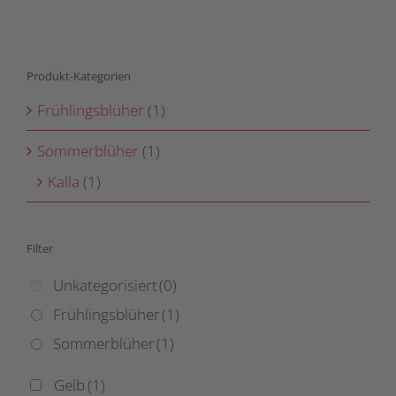
gewählt
Varianten
werden
auf.
Die
Produkt-Kategorien
Optionen
können
Frühlingsblüher
(1)
auf
der
Sommerblüher
(1)
Produktseite
Kalla
(1)
gewählt
werden
Filter
Unkategorisiert
(0)
Frühlingsblüher
(1)
Sommerblüher
(1)
Gelb
(1)