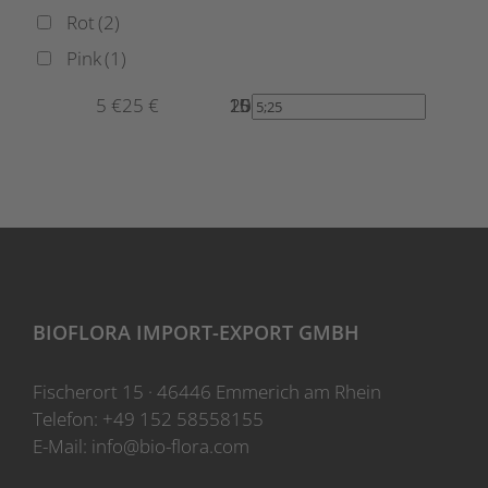
Rot
(2)
Pink
(1)
5 €
25 €
10
15
20
25
5
BIOFLORA IMPORT-EXPORT GMBH
Fischerort 15 · 46446 Emmerich am Rhein
Telefon:
+49 152 58558155
E-Mail:
info@bio-flora.com