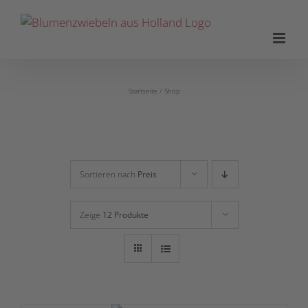
Zum
Inhalt
springen
Startseite
Shop
Sortieren nach
Preis
Zeige
12 Produkte