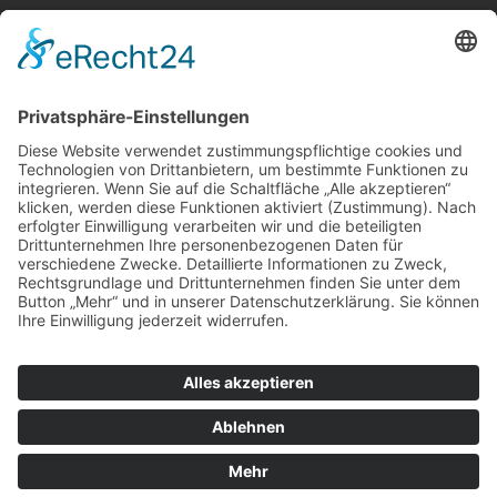
100 Jahre Erfahrung
Direkt-Import aus Holland
(im Norden an der Küste)
Zusammenarbeit mit mehr
als 50 Züchtern
erstklassige Produkte