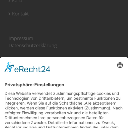
Kalla
Kontakt
Impressum
Datenschutzerklärung
100 Jahre Erfahrung
Direkt-Import aus Holland
(im Norden an der Küste)
Zusammenarbeit mit mehr
als 50 Züchtern