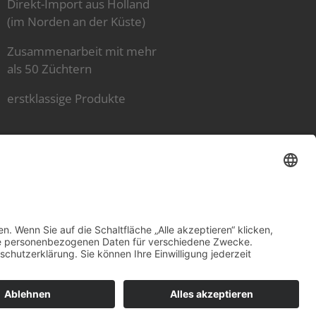
Direkt-Import aus Holland
(im Norden an der Küste)
Zusammenarbeit mit mehr
als 50 Züchtern
erstklassige Produkte