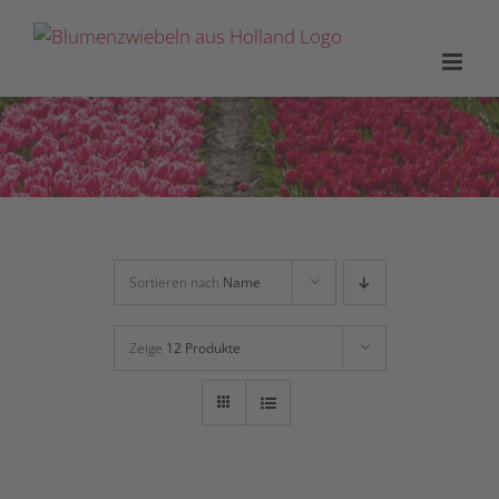
Zum
Inhalt
springen
Startseite
Shop
Sommerblüher
Kalla
Sortieren nach
Name
Zeige
12 Produkte