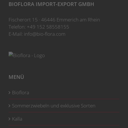
können
BIOFLORA IMPORT-EXPORT GMBH
auf
der
Fischerort 15 · 46446 Emmerich am Rhein
Produktseite
Telefon:
+49 152 58558155
gewählt
E-Mail:
info@bio-flora.com
werden
MENÜ
Bioflora
Sommerzwiebeln und exklusive Sorten
Kalla