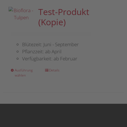
Test-Produkt
(Kopie)
Blütezeit: Juni - September
Pflanzzeit: ab April
Verfügbarkeit: ab Februar
Dieses
Ausführung
Details
wählen
Produkt
weist
mehrere
Varianten
auf.
Die
Optionen