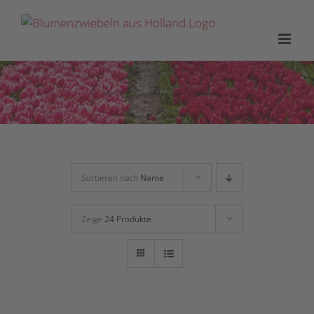
Zum
Inhalt
springen
Startseite
Shop
Frühlingsblüher
Sortieren nach
Name
Zeige
24 Produkte