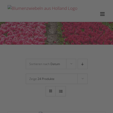
Zum
Inhalt
springen
Startseite
Shop
6 Stück
Sortieren nach
Datum
Zeige
24 Produkte