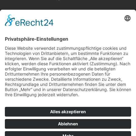
100 Jahre Erfahrung
Direkt-Import aus Holland
(im Norden an der Küste)
Zusammenarbeit mit mehr
als 50 Züchtern
erstklassige Produkte