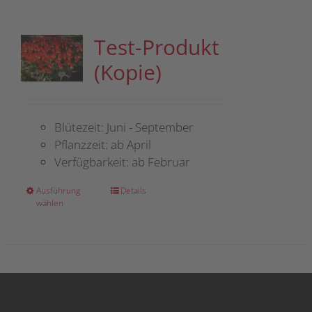
Test-Produkt
(Kopie)
Blütezeit: Juni - September
Pflanzzeit: ab April
Verfügbarkeit: ab Februar
Dieses
Ausführung
Details
wählen
Produkt
weist
mehrere
Varianten
auf.
Die