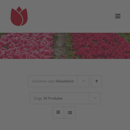
Zum
Inhalt
springen
Startseite
Shop
18 Stück
Sortieren nach
Beliebtheit
Zeige
36 Produkte