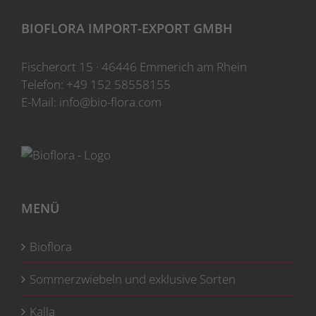
Optionen
können
BIOFLORA IMPORT-EXPORT GMBH
auf
der
Fischerort 15 · 46446 Emmerich am Rhein
Produktseite
Telefon:
+49 152 58558155
gewählt
E-Mail:
info@bio-flora.com
werden
MENÜ
Bioflora
Sommerzwiebeln und exklusive Sorten
Kalla