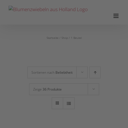
Zum
Inhalt
springen
Startseite
Shop
1 Beutel
Sortieren nach
Beliebtheit
Zeige
36 Produkte