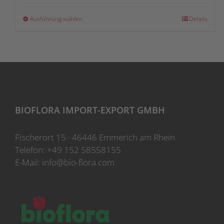
Dieses
Ausführung wählen
Details
Produkt
weist
mehrere
Varianten
auf.
Die
Optionen
BIOFLORA IMPORT-EXPORT GMBH
können
auf
Fischerort 15 · 46446 Emmerich am Rhein
der
Telefon:
+49 152 58558155
Produktseite
E-Mail:
info@bio-flora.com
gewählt
werden