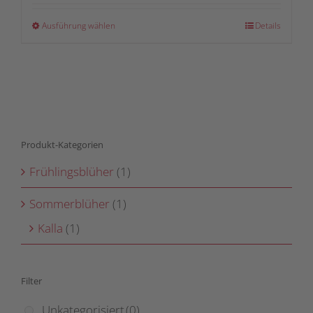
Dieses
Ausführung wählen
Details
Produkt
weist
mehrere
Varianten
auf.
Die
Produkt-Kategorien
Optionen
können
Frühlingsblüher
(1)
auf
der
Sommerblüher
(1)
Produktseite
Kalla
(1)
gewählt
werden
Filter
Unkategorisiert
(0)