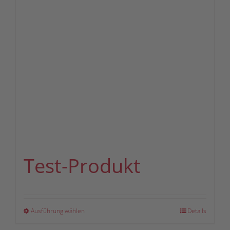
Test-Produkt
Dieses
Ausführung wählen
Details
Produkt