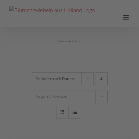
Zum
Inhalt
springen
Startseite
Shop
Sortieren nach
Datum
Zeige
12 Produkte