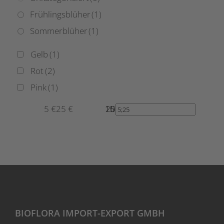
Frühlingsblüher
(1)
Sommerblüher
(1)
Gelb
(1)
Rot
(2)
Pink
(1)
5 €
25 €
10
15
20
25
5
BIOFLORA IMPORT-EXPORT GMBH