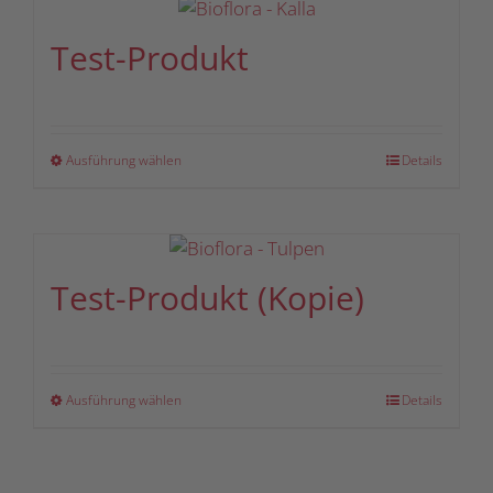
Test-Produkt
Dieses
Ausführung wählen
Details
Produkt
weist
mehrere
Varianten
Test-Produkt (Kopie)
auf.
Die
Optionen
können
Dieses
Ausführung wählen
Details
auf
Produkt
der
weist
Produktseite
mehrere