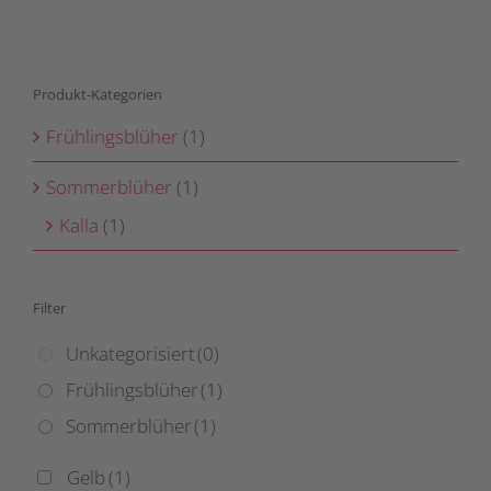
gewählt
Varianten
werden
auf.
Die
Produkt-Kategorien
Optionen
können
Frühlingsblüher
(1)
auf
der
Sommerblüher
(1)
Produktseite
Kalla
(1)
gewählt
werden
Filter
Unkategorisiert
(0)
Frühlingsblüher
(1)
Sommerblüher
(1)
Gelb
(1)