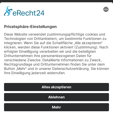
100 Jahre Erfahrung
Direkt-Import aus Holland
(im Norden an der Küste)
Zusammenarbeit mit mehr
als 50 Züchtern
erstklassige Produkte