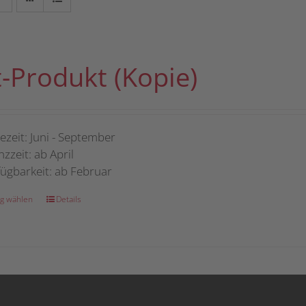
t-Produkt (Kopie)
ezeit: Juni - September
nzzeit: ab April
ügbarkeit: ab Februar
Dieses
g wählen
Details
Produkt
weist
mehrere
Varianten
auf.
Die