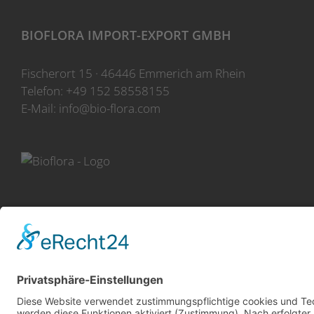
BIOFLORA IMPORT-EXPORT GMBH
Fischerort 15 · 46446 Emmerich am Rhein
Telefon:
+49 152 58558155
E-Mail:
info@bio-flora.com