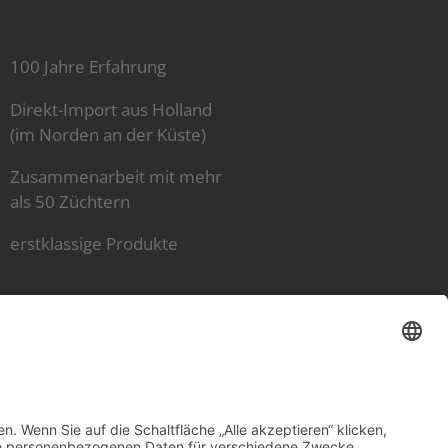
100 Jahre Erfahrung
Direkt-Import aus Holland
(im Norden an der Küste)
Zusammenarbeit mit mehr
als 50 Züchtern
erstklassige Produkte