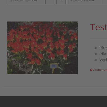
Tes
Blüt
Pfla
Verf
Ausführun