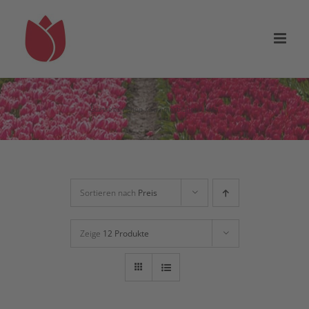
Zum
Inhalt
springen
Startseite
Shop
Sommerblüher
Kalla
Sortieren nach
Preis
Zeige
12 Produkte