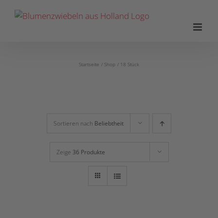
Zum
Inhalt
springen
Startseite
Shop
18 Stück
Sortieren nach
Beliebtheit
Zeige
36 Produkte