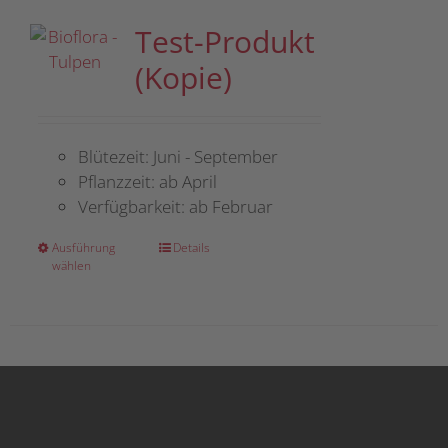
Test-Produkt
(Kopie)
Blütezeit: Juni - September
Pflanzzeit: ab April
Verfügbarkeit: ab Februar
Dieses
Ausführung
Details
wählen
Produkt
weist
mehrere
Varianten
auf.
Die
Optionen