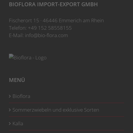
können
BIOFLORA IMPORT-EXPORT GMBH
auf
der
Fischerort 15 · 46446 Emmerich am Rhein
Produktseite
Telefon:
+49 152 58558155
gewählt
E-Mail:
info@bio-flora.com
werden
MENÜ
Bioflora
Sommerzwiebeln und exklusive Sorten
Kalla